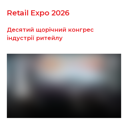
Retail Expo 2026
Десятий щорічний конгрес
індустрії ритейлу