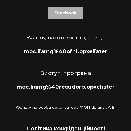
Facebook
Участь, партнерство, стенд
moc.liamg%40ofni.opxeliater
Виступ, програма
moc.liamg%40recudorp.opxeliater
Юридична особа організатора ФОП Шлапак А.В.
Політика конфіденційності