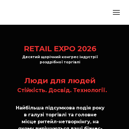
RETAIL EXPO 2026
Десятий щорічний конгрес індустрії
роздрібної торгівлі
Люди для людей
Стійкість. Досвід. Технології.
Найбільша підсумкова подія року
в галузі торгівлі та головне
місце ритейл-нетворкінгу, на
якому вирішуються ваші бізнес-