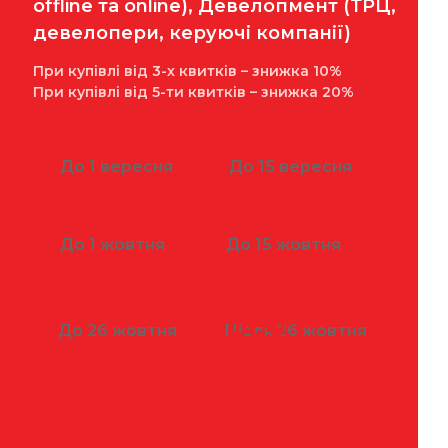
offline та online), Девелопмент (ТРЦ,
девелопери, керуючі компанії)
При купівлі від 3-х квитків – знижка 10%
При купівлі від 5-ти квитків – знижка 20%
До 1 вересня
До 15 вересня
грн
грн
8 500
9 000
До 1 жовтня
До 15 жовтня
грн
грн
9 500
10
000
До 26 жовтня
Після 26 жовтня
грн
грн
10 500
11 000